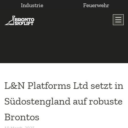
Industrie
Feuerwehr
Zum
Inhalt
wechseln
L&N Platforms Ltd setzt in
Südostengland auf robuste
Brontos