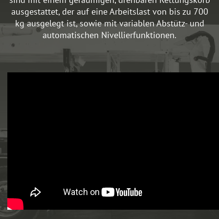
ausgestattet, der auf eine Arbeitslast von bis zu 700
kg ausgelegt ist, sowie mit variablen Abstütz- und
automatischen Nivellierfunktionen.