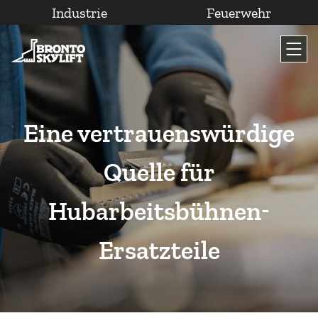
Industrie
Feuerwehr
Zum
Inhalt
wechseln
Eine vertrauenswürdige
Quelle für
Hubarbeitsbühnen-
Ersatzteile