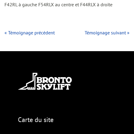
F42RL à gauche F54RLX au centre et F44RLX à droite
« Témoignage précédent
Témoignage suivant »
Carte du site