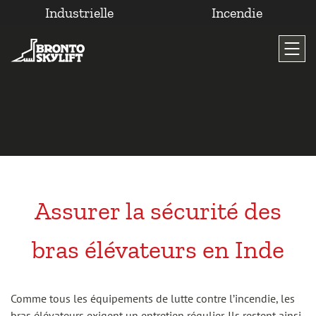
Industrielle
Incendie
Passer
au
contenu
Assurer la sécurité des
bras élévateurs en Inde
Comme tous les équipements de lutte contre l’incendie, les
bras élévateurs exigent un entretien régulier. Ils restent ainsi