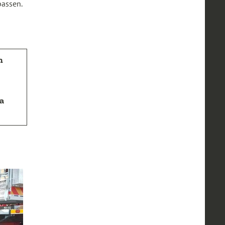
passen.
n
a