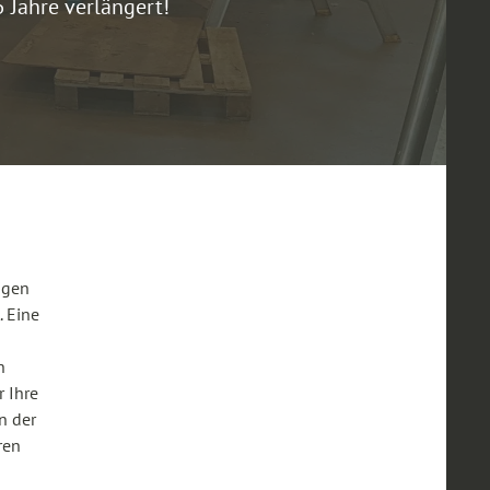
 Jahre verlängert!
igen
. Eine
n
 Ihre
n der
ren