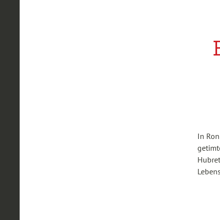
In Ron
getimt
Hubret
Lebens