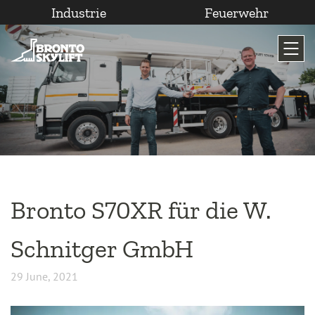
Industrie
Feuerwehr
Zum
Inhalt
wechseln
Bronto S70XR für die W.
Schnitger GmbH
29 June, 2021