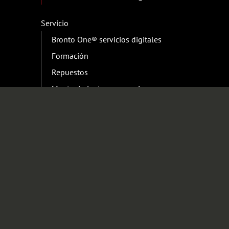
Servicio
Bronto One® servicios digitales
Formación
Repuestos
Mantenimiento y reparaciones
Xtend Life
Contactos servicio
Casos de éxito
Recursos
Socios Bronto
Serie de expertos
Guías