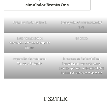
simulador Bronto One
Flota Bronto de Reikiavik
Consejo de Administración del
SHS
Listo para probar el
En altura
funcionamiento de las nuevas
Bronto
Inspección del cliente en
El alcalde de Reikiavik Einar
Tampere Finlandia
Þorsteinsson izquierda con el
director general de Bronto Skylift
BAB Jukka Vuorenmaa derecha
F32TLK