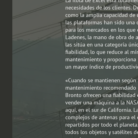
La flota de Excel está totalme
necesidades de los clientes. De
como la amplia capacidad de c
las plataformas han sido una
para los mercados en los que
Ladenes, la mano de obra de a
las sitúa en una categoría úni
fiabilidad, lo que reduce al m
mantenimiento y proporciona 
un mayor índice de productivid
«Cuando se mantienen según e
mantenimiento recomendado po
Bronto ofrecen una fiabilidad
vender una máquina a la NASA 
aquí, en el sur de California.
complejos de antenas para el
repartidos por todo el planeta
todos los objetos y satélites 