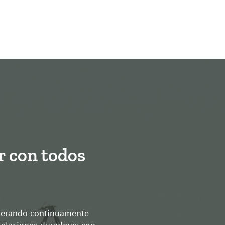
r con todos
perando continuamente