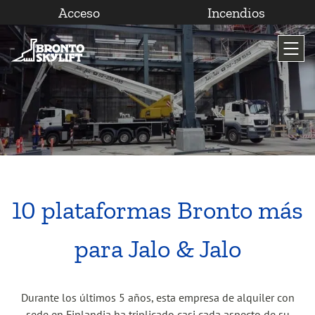
Acceso
Incendios
Saltar
al
contenido
10 plataformas Bronto más
para Jalo & Jalo
Durante los últimos 5 años, esta empresa de alquiler con
sede en Finlandia ha triplicado casi cada aspecto de su