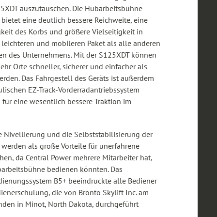
5XDT auszutauschen. Die Hubarbeitsbühne
ietet eine deutlich bessere Reichweite, eine
keit des Korbs und größere Vielseitigkeit in
 leichteren und mobileren Paket als alle anderen
en des Unternehmens. Mit der S125XDT können
hr Orte schneller, sicherer und einfacher als
werden. Das Fahrgestell des Geräts ist außerdem
ulischen EZ-Track-Vorderradantriebssystem
s für eine wesentlich bessere Traktion im
 Nivellierung und die Selbststabilisierung der
werden als große Vorteile für unerfahrene
en, da Central Power mehrere Mitarbeiter hat,
barbeitsbühne bedienen könnten. Das
dienungssystem B5+ beeindruckte alle Bediener
enerschulung, die von Bronto Skylift Inc. am
nden in Minot, North Dakota, durchgeführt