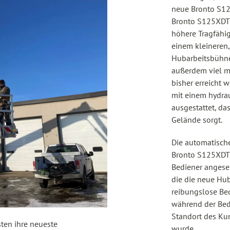
neue Bronto S12
Bronto S125XDT b
höhere Tragfähig
einem kleineren,
Hubarbeitsbühn
außerdem viel me
bisher erreicht 
mit einem hydra
ausgestattet, da
Gelände sorgt.
Die automatische
Bronto S125XDT 
Bediener angeseh
die die neue Hu
reibungslose Be
während der Bedi
Standort des Ku
sten ihre neueste
wurde.