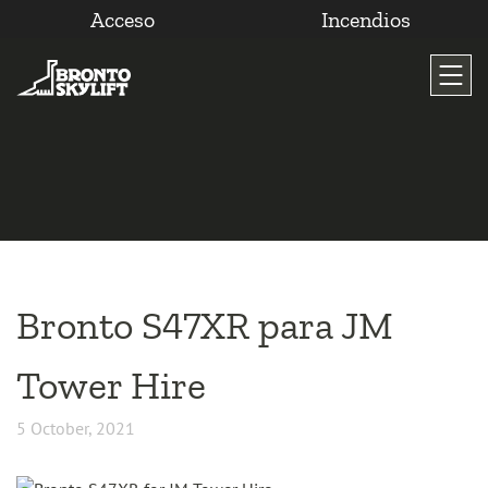
Acceso
Incendios
Saltar
al
contenido
Bronto S47XR para JM
Tower Hire
5 October, 2021