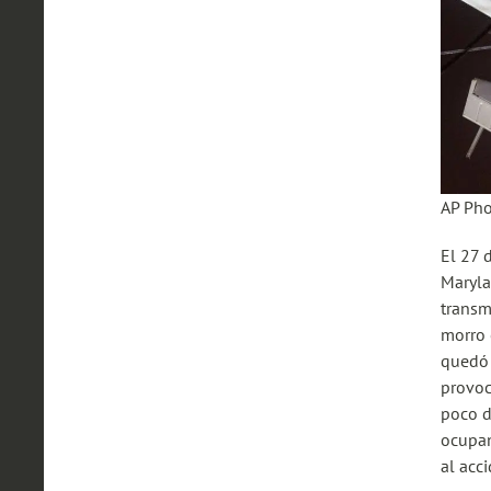
AP Ph
El 27 
Maryla
transm
morro 
quedó 
provoc
poco d
ocupan
al acc