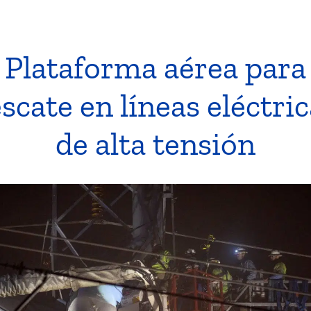
Plataforma aérea para
scate en líneas eléctri
de alta tensión