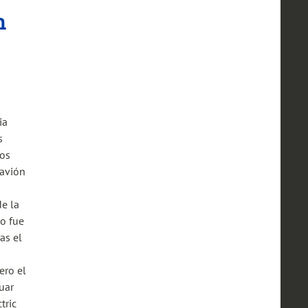
n
ia
s
ios
 avión
de la
no fue
as el
pero el
uar
tric