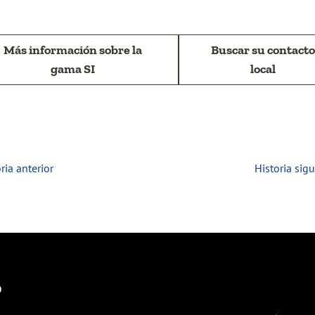
Más información sobre la
Buscar su contacto
gama SI
local
ria anterior
Historia sigu
o