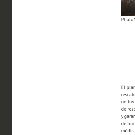
Photo
El pla
rescat
no tuv
de res
y gara
de for
médica