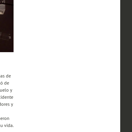
eas de
ló de
uelo y
cidente
dores y
ieron
u vida.