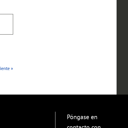
iente »
Póngase en
contacto con