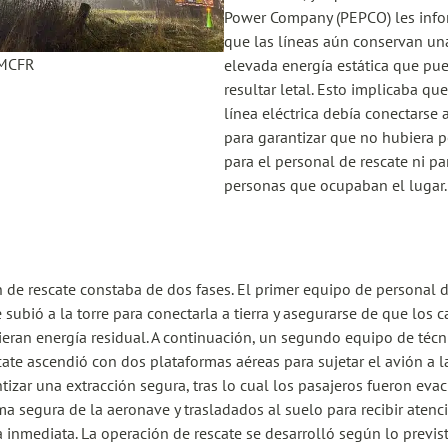
Power Company (PEPCO) les inf
que las líneas aún conservan un
MCFR
elevada energía estática que pu
resultar letal. Esto implicaba qu
línea eléctrica debía conectarse a
para garantizar que no hubiera p
para el personal de rescate ni pa
personas que ocupaban el lugar.
n de rescate constaba de dos fases. El primer equipo de personal 
e subió a la torre para conectarla a tierra y asegurarse de que los 
ieran energía residual. A continuación, un segundo equipo de técn
cate ascendió con dos plataformas aéreas para sujetar el avión a la
ntizar una extracción segura, tras lo cual los pasajeros fueron ev
ma segura de la aeronave y trasladados al suelo para recibir atenc
 inmediata. La operación de rescate se desarrolló según lo previst