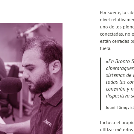
Por suerte, la c
nivel relativame
uno de los pione
conectadas, no e
están cerradas p
fuera.
«En Bronto S
ciberataques
sistemas de 
todas las co
conexión y no
dispositivo 
Jouni Törnqvist
Incluso el propi
utilizar métodos