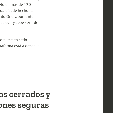
ielo en más de 120
da día; de hecho, la
to One y, por tanto,
nas es ─y debe ser─ de
tomarse en serio la
ataforma está a decenas
as cerrados y
ones seguras