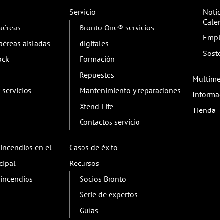
Servicio
Notic
Cale
aéreas
Bronto One® servicios
Empl
aéreas aisladas
digitales
Sost
ock
Formación
Repuestos
Multime
servicios
Mantenimiento y reparaciones
Informa
Xtend Life
Tienda
Contactos servicio
 incendios en el
Casos de éxito
cipal
Recursos
 incendios
Socios Bronto
Serie de expertos
Guías